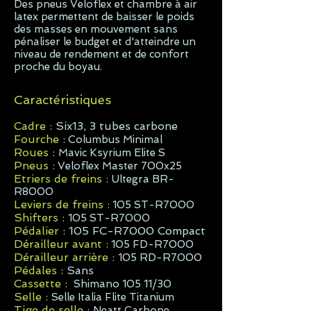
Des pneus Veloflex et chambre à air
latex permettent de baisser le poids
des masses en mouvement sans
pénaliser le budget et d'atteindre un
niveau de rendement et de confort
proche du boyau.
Caractéristiques
Cadre :
Six13, 3 tubes carbone
Fourche :
Columbus Minimal
Roues :
Mavic Ksyrium Elite S
Pneus :
Veloflex Master 700x25
Etriers de freins :
Ultegra BR-
R8000
Leviers de freins :
105 ST-R7000
Shifters :
105 ST-R7000
Pédalier :
105 FC-R7000 Compact
Dérailleur avant :
105 FD-R7000
Dérailleur arrière :
105 RD-R7000
Pédales :
Sans
Cassette :
Shimano 105 11/30
Selle :
Selle Italia Flite Titanium
Tige de selle :
Neatt Carbone