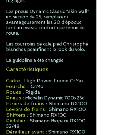
réglages.
Les pneus Dynamic Classic "skin wall"
en section de 25, remplacent
avantageusement les 20 d'époque,
tant au niveau confort que tenue de
route.
Les courroies de cale pied Christophe
blanches peaufinent le look du vélo.
La guidoline a été changée.
Caractéristiques
Cadre :
High Power Frame CrMo
Fourche :
CrMo
Roues :
Rigida
Pneus :
Michelin Dynamic 700x25c
Etriers de freins :
Shimano RX100
Leviers de freins :
Shimano RX100
Shifters :
Shimano RX100
Pédalier :
Shimano Biopace RX100
52/48
Dérailleur avant :
Shimano RX100