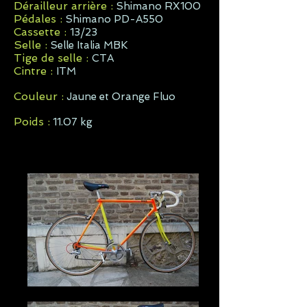
Dérailleur arrière :
Shimano RX100
Pédales :
Shimano PD-A550
Cassette :
13/23
Selle :
Selle Italia MBK
Tige de selle :
CTA
Cintre :
ITM
Couleur :
Jaune et Orange Fluo
Poids :
11.07 kg